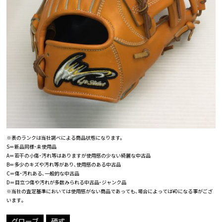
※表のランクは当社調べによる商品状態になります。
S＝新品同様･未使用品
A＝若干の小傷･汚れ等はありますが使用感の少ない綺麗な中古品
B＝多少のキズや汚れ等があり､使用感のある中古品
C＝傷･汚れある､一般的な中古品
D＝目立つ傷や汚れが多数みられる中古品･ジャンク品
※当社の査定基準においては使用感がない商品であっても､場合によっては¥0になる事がござ
います｡
グローブ
硬式