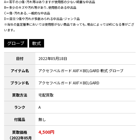
A＝若干の小傷･汚れ等はありますが使用感の少ない綺麗な中古品
B＝多少のキズや汚れ等があり､使用感のある中古品
C＝傷･汚れある､一般的な中古品
D＝目立つ傷や汚れが多数みられる中古品･ジャンク品
※当社の査定基準においては使用感がない商品であっても､場合によっては¥0になる事がござ
います｡
グローブ
軟式
日付
2022年05月18日
アイテム名
アクセフベルガード AXF×BELGARD 軟式 グローブ
ブランド名
アクセフベルガード AXF×BELGARD
買取方法
宅配買取
ランク
A
付属品
無し
4,500円
買取価格
（2022年05月