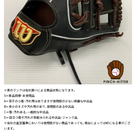
※表のランクは当社調べによる商品状態になります。
S＝新品同様･未使用品
A＝若干の小傷･汚れ等はありますが使用感の少ない綺麗な中古品
B＝多少のキズや汚れ等があり､使用感のある中古品
C＝傷･汚れある､一般的な中古品
D＝目立つ傷や汚れが多数みられる中古品･ジャンク品
※当社の査定基準においては使用感がない商品であっても､場合によっては¥0になる事がござ
います｡