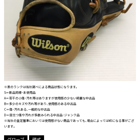
※表のランクは当社調べによる商品状態になります。
S＝新品同様･未使用品
A＝若干の小傷･汚れ等はありますが使用感の少ない綺麗な中古品
B＝多少のキズや汚れ等があり､使用感のある中古品
C＝傷･汚れある､一般的な中古品
D＝目立つ傷や汚れが多数みられる中古品･ジャンク品
※当社の査定基準においては使用感がない商品であっても､場合によっては¥0になる事がござ
います｡
グローブ
硬式