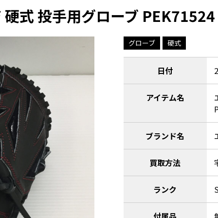
硬式 投手用グローブ PEK71524
グローブ
硬式
日付
アイテム名
ブランド名
買取方法
ランク
付属品