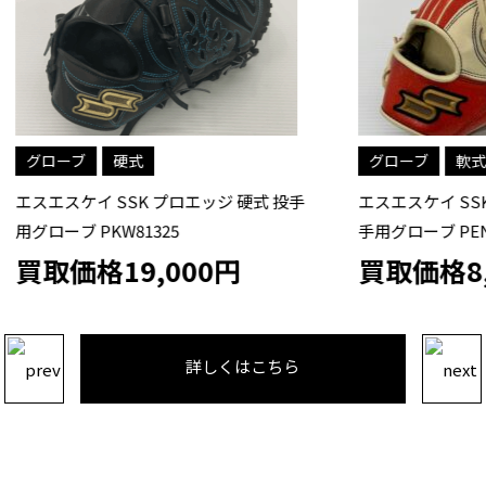
硬式
グローブ
軟式
イ SSK プロエッジ 硬式 投手
エスエスケイ SSK プロエッジ
PKW81325
手用グローブ PEN323LA ラ
格19,000円
買取価格8,000円
詳しくはこちら