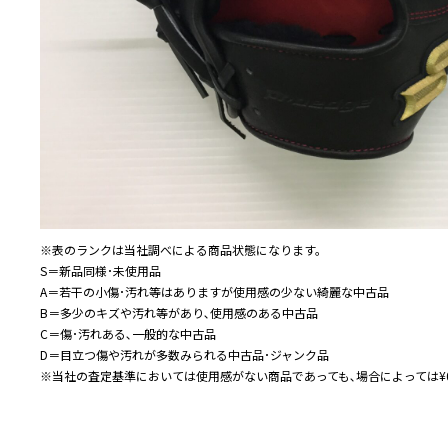
※表のランクは当社調べによる商品状態になります。
S＝新品同様･未使用品
A＝若干の小傷･汚れ等はありますが使用感の少ない綺麗な中古品
B＝多少のキズや汚れ等があり､使用感のある中古品
C＝傷･汚れある､一般的な中古品
D＝目立つ傷や汚れが多数みられる中古品･ジャンク品
※当社の査定基準においては使用感がない商品であっても､場合によっては¥