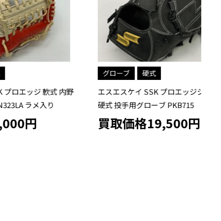
グローブ
硬式
 軟式 内野
エスエスケイ SSK プロエッジシリーズ B
エ
メ入り
硬式 投手用グローブ PKB715
ス
ド
買取価格19,500円
買