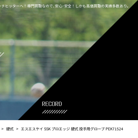
チヒッターへ！専門買取なので､安心･安全！しかも高価買取の実績多数あり｡
record
>
硬式
>
エスエスケイ SSK プロエッジ 硬式 投手用グローブ PEK71524