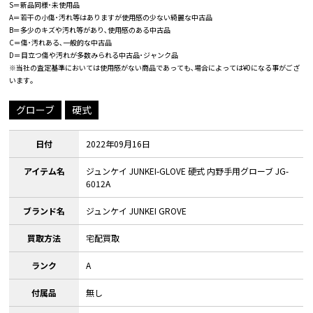
S＝新品同様･未使用品
A＝若干の小傷･汚れ等はありますが使用感の少ない綺麗な中古品
B＝多少のキズや汚れ等があり､使用感のある中古品
C＝傷･汚れある､一般的な中古品
D＝目立つ傷や汚れが多数みられる中古品･ジャンク品
※当社の査定基準においては使用感がない商品であっても､場合によっては¥0になる事がござ
います｡
グローブ
硬式
日付
2022年09月16日
アイテム名
ジュンケイ JUNKEI-GLOVE 硬式 内野手用グローブ JG-
6012A
ブランド名
ジュンケイ JUNKEI GROVE
買取方法
宅配買取
ランク
A
付属品
無し