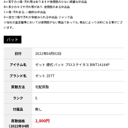
A＝若干の小傷･汚れ等はありますが使用感の少ない綺麗な中古品
B＝多少のキズや汚れ等があり､使用感のある中古品
C＝傷･汚れある､一般的な中古品
D＝目立つ傷や汚れが多数みられる中古品･ジャンク品
※当社の査定基準においては使用感がない商品であっても､場合によっては¥0になる事がござ
います｡
バット
日付
2022年04月02日
アイテム名
ゼット 硬式 バット プロステイタス BWT14184P
ブランド名
ゼット ZETT
買取方法
宅配買取
ランク
S
付属品
無し
2,800円
買取価格
（2022年04月