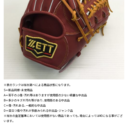
※表のランクは当社調べによる商品状態になります。
S＝新品同様･未使用品
A＝若干の小傷･汚れ等はありますが使用感の少ない綺麗な中古品
B＝多少のキズや汚れ等があり､使用感のある中古品
C＝傷･汚れある､一般的な中古品
D＝目立つ傷や汚れが多数みられる中古品･ジャンク品
※当社の査定基準においては使用感がない商品であっても､場合によっては¥0になる事がござ
います｡