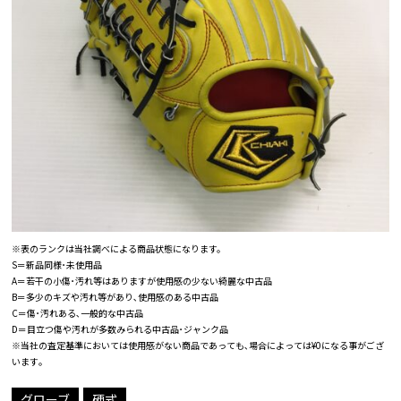
※表のランクは当社調べによる商品状態になります。
S＝新品同様･未使用品
A＝若干の小傷･汚れ等はありますが使用感の少ない綺麗な中古品
B＝多少のキズや汚れ等があり､使用感のある中古品
C＝傷･汚れある､一般的な中古品
D＝目立つ傷や汚れが多数みられる中古品･ジャンク品
※当社の査定基準においては使用感がない商品であっても､場合によっては¥0になる事がござ
います｡
グローブ
硬式