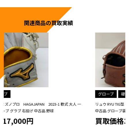
関連商品の買取実績
グローブ
硬式
リュウ RYU TIG型 硬式 大人 一般 内野手用 グローブ グラブ 右投げ
中古品 グローブ袋付き 野球
買取価格31,000円