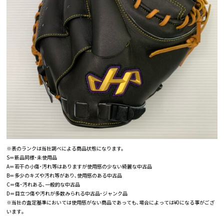
※表のランクは当社調べによる商品状態になります。
S＝新品同様･未使用品
A＝若干の小傷･汚れ等はありますが使用感の少ない綺麗な中古品
B＝多少のキズや汚れ等があり､使用感のある中古品
C＝傷･汚れある､一般的な中古品
D＝目立つ傷や汚れが多数みられる中古品･ジャンク品
※当社の査定基準においては使用感がない商品であっても､場合によっては¥0になる事がござ
います｡