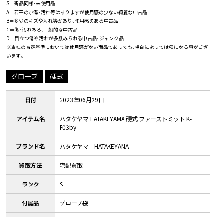
S＝新品同様･未使用品
A＝若干の小傷･汚れ等はありますが使用感の少ない綺麗な中古品
B＝多少のキズや汚れ等があり､使用感のある中古品
C＝傷･汚れある､一般的な中古品
D＝目立つ傷や汚れが多数みられる中古品･ジャンク品
※当社の査定基準においては使用感がない商品であっても､場合によっては¥0になる事がござ
います｡
グローブ
硬式
日付
2023年06月29日
アイテム名
ハタケヤマ HATAKEYAMA 硬式 ファーストミット K-
F03by
ブランド名
ハタケヤマ HATAKEYAMA
買取方法
宅配買取
ランク
S
付属品
グローブ袋