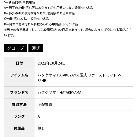
S＝新品同様･未使用品
A＝若干の小傷･汚れ等はありますが使用感の少ない綺麗な中古品
B＝多少のキズや汚れ等があり､使用感のある中古品
C＝傷･汚れある､一般的な中古品
D＝目立つ傷や汚れが多数みられる中古品･ジャンク品
※当社の査定基準においては使用感がない商品であっても､場合によっては¥0になる事がござ
います｡
グローブ
硬式
日付
2022年10月24日
アイテム名
ハタケヤマ HATAKEYAMA 硬式 ファーストミット V-
F5HB
ブランド名
ハタケヤマ HATAKEYAMA
買取方法
宅配買取
ランク
A
付属品
無し