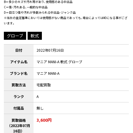
B＝多少のキズや汚れ等があり､使用感のある中古品
C＝傷･汚れある､一般的な中古品
D＝目立つ傷や汚れが多数みられる中古品･ジャンク品
※当社の査定基準においては使用感がない商品であっても､場合によっては¥0になる事がござ
います｡
グローブ
軟式
日付
2022年07月16日
アイテム名
マニア MANI-A 軟式 グローブ
ブランド名
マニア MANI-A
買取方法
宅配買取
ランク
A
付属品
無し
3,600円
買取価格
（2022年07月
16日）