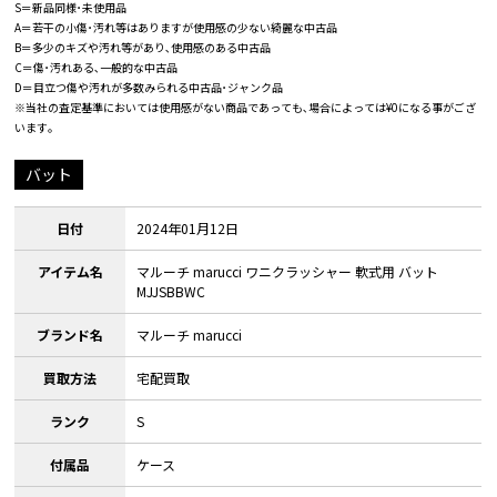
S＝新品同様･未使用品
A＝若干の小傷･汚れ等はありますが使用感の少ない綺麗な中古品
B＝多少のキズや汚れ等があり､使用感のある中古品
C＝傷･汚れある､一般的な中古品
D＝目立つ傷や汚れが多数みられる中古品･ジャンク品
※当社の査定基準においては使用感がない商品であっても､場合によっては¥0になる事がござ
います｡
バット
日付
2024年01月12日
アイテム名
マルーチ marucci ワニクラッシャー 軟式用 バット
MJJSBBWC
ブランド名
マルーチ marucci
買取方法
宅配買取
ランク
S
付属品
ケース