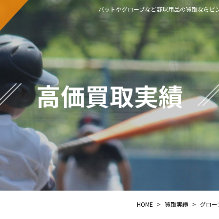
バットやグローブなど野球用品の買取ならピン
高価買取実績
HOME
>
買取実績
>
グロー