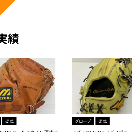
実績
硬式
グローブ
軟式