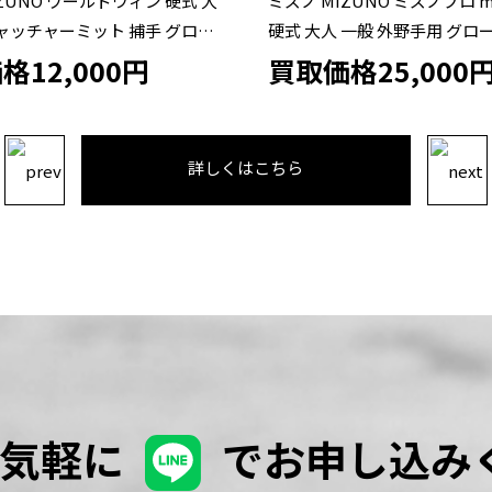
ZUNO ミズノプロ mizunopro
ミズノ MIZUNO ミズノプロ 
 一般 外野手用 グローブ グラブ
用グローブ 1AJGR29007
ーダー 中古品 野球
格25,000円
買取価格19,000
詳しくはこちら
お気軽に
でお申し込み