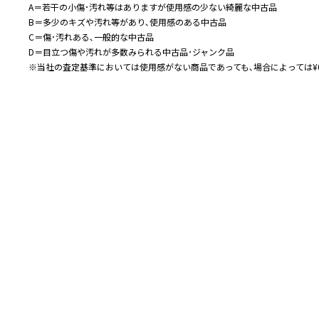
A＝若干の小傷･汚れ等はありますが使用感の少ない綺麗な中古品
B＝多少のキズや汚れ等があり､使用感のある中古品
C＝傷･汚れある､一般的な中古品
D＝目立つ傷や汚れが多数みられる中古品･ジャンク品
※当社の査定基準においては使用感がない商品であっても､場合によっては¥