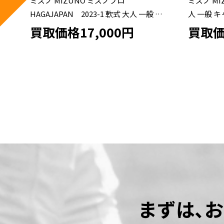
ミズノ MIZUNO ワールドウィン 硬式 大
ミズノ MI
内
人 一般 キャッチャーミット 捕手 グロー
硬式 大人
 野
ブ グラブ 右投げ プロフェッショナルモ
右投げ オ
買取価格12,000円
買取価
デル ビッグM 中古品 野球
まずは､