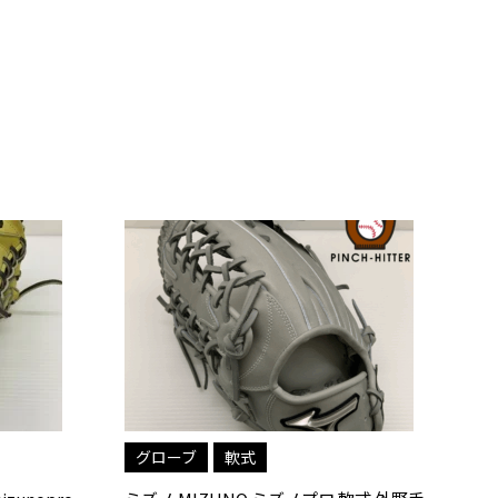
軟式
グローブ