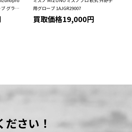
軟式 外野手
ミズノ MIZUNO ミズノプロ 軟式 内野手
ミ
用グローブ 1AJGR32043
式
円
買取価格15,000円
買
ください！