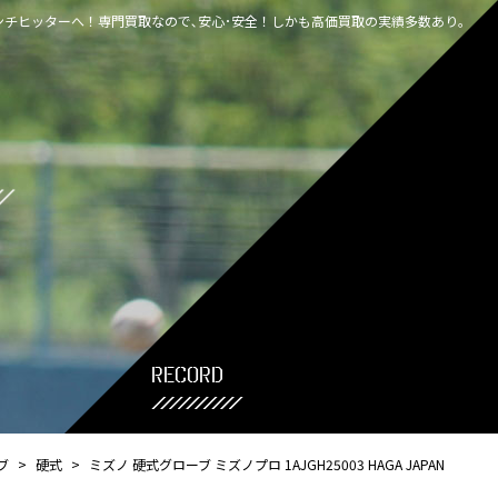
チヒッターへ！専門買取なので､安心･安全！しかも高価買取の実績多数あり｡
record
ブ
>
硬式
>
ミズノ 硬式グローブ ミズノプロ 1AJGH25003 HAGA JAPAN