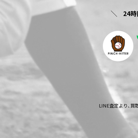
24
LINE査定より､