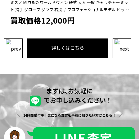
ミズノ MIZUNO ワールドウィン 硬式 大人 一般 キャッチャーミッ
ト 捕手 グローブ グラブ 右投げ プロフェッショナルモデル ビッグ
M 中古品 野球
買取価格12,000円
詳しくはこちら
まずは､お気軽に
でお申し込みください！
24時間受付中！気になる査定を事前に知りたい方はこちら！