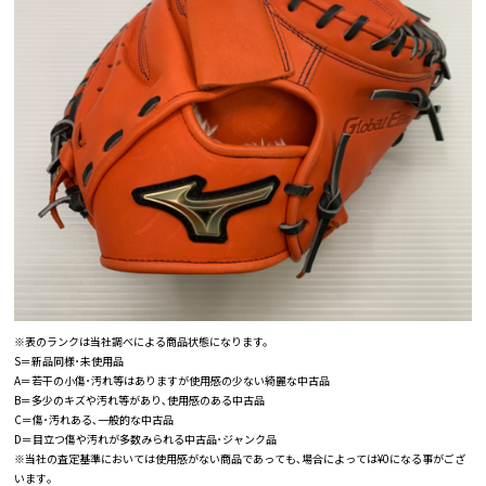
※表のランクは当社調べによる商品状態になります。
S＝新品同様･未使用品
A＝若干の小傷･汚れ等はありますが使用感の少ない綺麗な中古品
B＝多少のキズや汚れ等があり､使用感のある中古品
C＝傷･汚れある､一般的な中古品
D＝目立つ傷や汚れが多数みられる中古品･ジャンク品
※当社の査定基準においては使用感がない商品であっても､場合によっては¥0になる事がござ
います｡