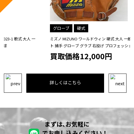
グローブ
硬式
ミズノ MIZUNO ワールドウィン 硬式 大人 一般 キャッチャーミッ
ト 捕手 グローブ グラブ 右投げ プロフェッショナルモデル ビッグ
M 中古品 野球
買取価格12,000円
詳しくはこちら
まずは､お気軽に
でお申し込みください！