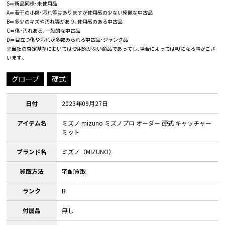
S＝新品同様･未使用品
A＝若干の小傷･汚れ等はありますが使用感の少ない綺麗な中古品
B＝多少のキズや汚れ等があり､使用感のある中古品
C＝傷･汚れある､一般的な中古品
D＝目立つ傷や汚れが多数みられる中古品･ジャンク品
※当社の査定基準においては使用感がない商品であっても､場合によっては¥0になる事がござ
います｡
グローブ
硬式
日付
2023年09月27日
アイテム名
ミズノ mizuno ミズノプロ オーダー 硬式 キャッチャー
ミット
ブランド名
ミズノ（MIZUNO）
買取方法
宅配買取
ランク
B
付属品
無し