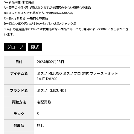
S＝新品同様･未使用品
A＝若干の小傷･汚れ等はありますが使用感の少ない綺麗な中古品
B＝多少のキズや汚れ等があり､使用感のある中古品
C＝傷･汚れある､一般的な中古品
D＝目立つ傷や汚れが多数みられる中古品･ジャンク品
※当社の査定基準においては使用感がない商品であっても､場合によっては¥0になる事がござ
います｡
グローブ
硬式
日付
2024年02月08日
アイテム名
ミズノ MIZUNO ミズノプロ 硬式 ファーストミット
1AJFH28200
ブランド名
ミズノ（MIZUNO）
買取方法
宅配買取
ランク
S
付属品
無し