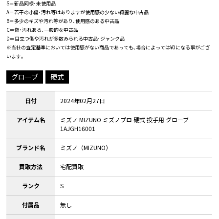
S＝新品同様･未使用品
A＝若干の小傷･汚れ等はありますが使用感の少ない綺麗な中古品
B＝多少のキズや汚れ等があり､使用感のある中古品
C＝傷･汚れある､一般的な中古品
D＝目立つ傷や汚れが多数みられる中古品･ジャンク品
※当社の査定基準においては使用感がない商品であっても､場合によっては¥0になる事がござ
います｡
グローブ
硬式
日付
2024年02月27日
アイテム名
ミズノ MIZUNO ミズノプロ 硬式 投手用 グローブ
1AJGH16001
ブランド名
ミズノ（MIZUNO）
買取方法
宅配買取
ランク
S
付属品
無し