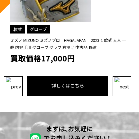
グローブ
硬式
ミズノ MIZUNO ワールドウィン 硬式 大人 一般 キャッチャーミッ
ト 捕手 グローブ グラブ 右投げ プロフェッショナルモデル ビッグ
M 中古品 野球
買取価格12,000円
詳しくはこちら
まずは､お気軽に
でお申し込みください！