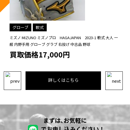
グローブ
硬式
 一
ミズノ MIZUNO ワールドウィン 硬式 大人 一般 キャッチャーミッ
ト 捕手 グローブ グラブ 右投げ プロフェッショナルモデル ビッグ
M 中古品 野球
買取価格12,000円
詳しくはこちら
まずは､お気軽に
でお申し込みください！