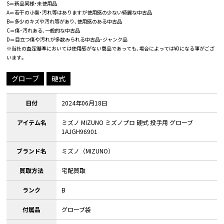
S＝新品同様･未使用品
A＝若干の小傷･汚れ等はありますが使用感の少ない綺麗な中古品
B＝多少のキズや汚れ等があり､使用感のある中古品
C＝傷･汚れある､一般的な中古品
D＝目立つ傷や汚れが多数みられる中古品･ジャンク品
※当社の査定基準においては使用感がない商品であっても､場合によっては¥0になる事がござ
います｡
グローブ
硬式
日付
2024年06月18日
アイテム名
ミズノ MIZUNO ミズノプロ 硬式 投手用 グローブ
1AJGH96901
ブランド名
ミズノ（MIZUNO）
買取方法
宅配買取
ランク
B
付属品
グローブ袋