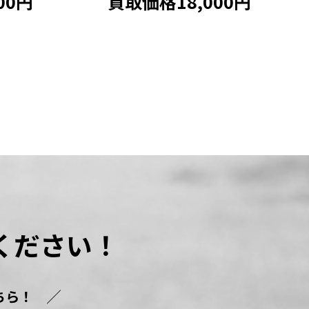
円
買取価格18,000円
買
ください！
ちら！