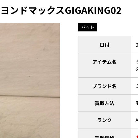
ビヨンドマックスGIGAKING02
バット
日付
アイテム名
ブランド名
買取方法
ランク