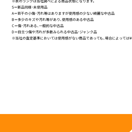
※表のランクは当社調べによる商品状態になります。
S＝新品同様･未使用品
A＝若干の小傷･汚れ等はありますが使用感の少ない綺麗な中古品
B＝多少のキズや汚れ等があり､使用感のある中古品
C＝傷･汚れある､一般的な中古品
D＝目立つ傷や汚れが多数みられる中古品･ジャンク品
※当社の査定基準においては使用感がない商品であっても､場合によっては¥