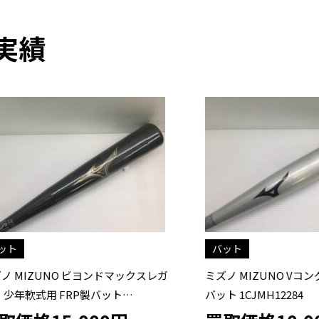
実績
バット
IZUNO ビヨンドマックスレガ
ミズノ MIZUNO Vコング02 
軟式用 FRP製バット
バット 1CJMH12284
78