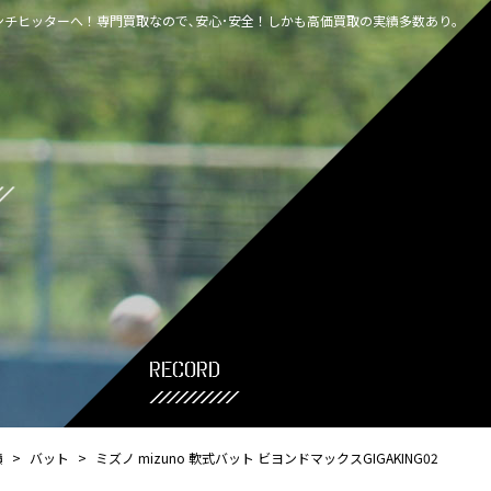
チヒッターへ！専門買取なので､安心･安全！しかも高価買取の実績多数あり｡
record
績
>
バット
>
ミズノ mizuno 軟式バット ビヨンドマックスGIGAKING02