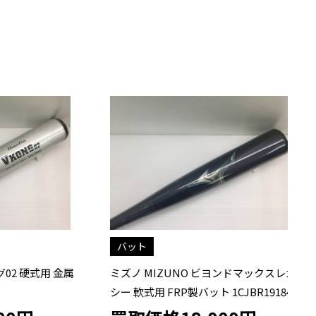
バット
硬式用 金属
ミズノ MIZUNO ビヨンドマックスレガ
ミ
シー 軟式用 FRP製バット 1CJBR19184
ー 