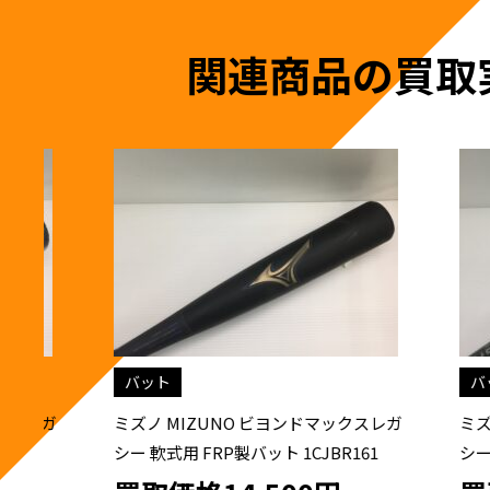
関連商品の買取
バット
バット
ガ
ミズノ MIZUNO ビヨンドマックスレガ
ミズノ M
シー 軟式用 FRP製バット 1CJBR161
シー 少年
1CJBY161