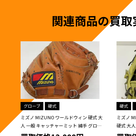
関連商品の買取
グローブ
硬式
硬式
ミズノ MIZUNO ワールドウィン 硬式 大
ミズノ MI
内
人 一般 キャッチャーミット 捕手 グロー
硬式 大人
 野
ブ グラブ 右投げ プロフェッショナルモ
右投げ オ