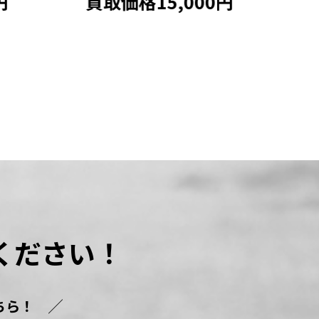
円
買取価格15,000円
買
ください！
ちら！