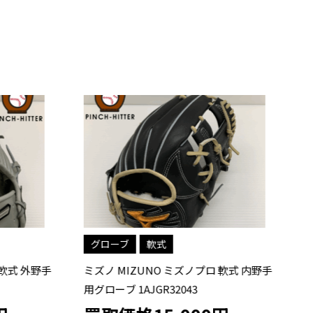
グローブ
軟式
軟式 外野手
ミズノ MIZUNO ミズノプロ 軟式 内野手
ミ
用グローブ 1AJGR32043
式