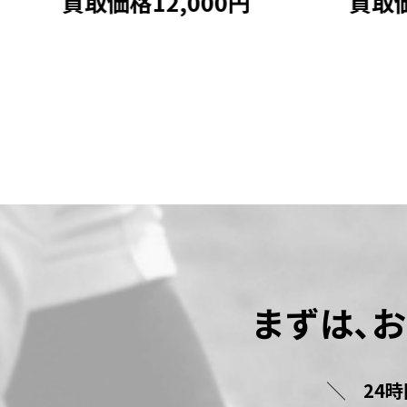
買取価格12,000円
買取価
デル ビッグM 中古品 野球
まずは､
24