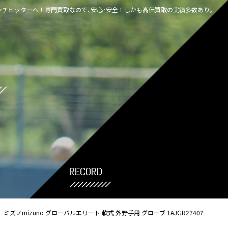
チヒッターへ！専門買取なので､安心･安全！しかも高価買取の実績多数あり｡
record
ミズノmizuno グローバルエリート 軟式 外野手用 グローブ 1AJGR27407