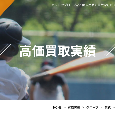
バットやグローブなど野球用品の買取ならピン
高価買取実績
HOME
>
買取実績
>
グローブ
>
軟式
>