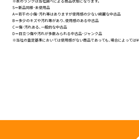
※表のランクは当社調べによる商品状態になります。
S＝新品同様･未使用品
A＝若干の小傷･汚れ等はありますが使用感の少ない綺麗な中古品
B＝多少のキズや汚れ等があり､使用感のある中古品
C＝傷･汚れある､一般的な中古品
D＝目立つ傷や汚れが多数みられる中古品･ジャンク品
※当社の査定基準においては使用感がない商品であっても､場合によっては¥