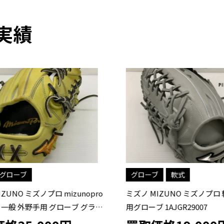
実績
グローブ
グローブ
軟式
ZUNO ミズノプロ mizunopro
ミズノ MIZUNO ミズノプロ 
 一般 外野手用 グローブ グラブ
用グローブ 1AJGR29007
ーダー 中古品 野球