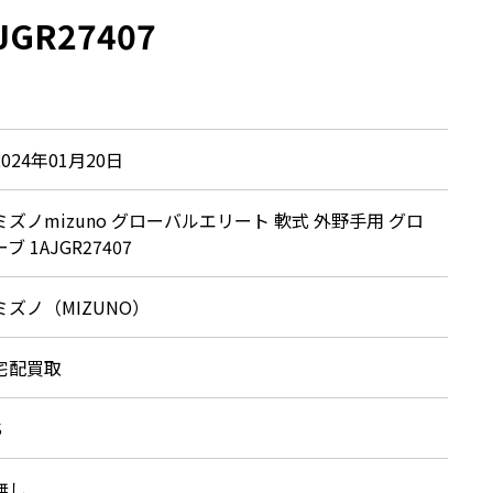
GR27407
2024年01月20日
ミズノmizuno グローバルエリート 軟式 外野手用 グロ
ーブ 1AJGR27407
ミズノ（MIZUNO）
宅配買取
S
無し