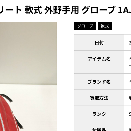
ート 軟式 外野手用 グローブ 1AJ
グローブ
軟式
日付
アイテム名
ブランド名
買取方法
ランク
付属品