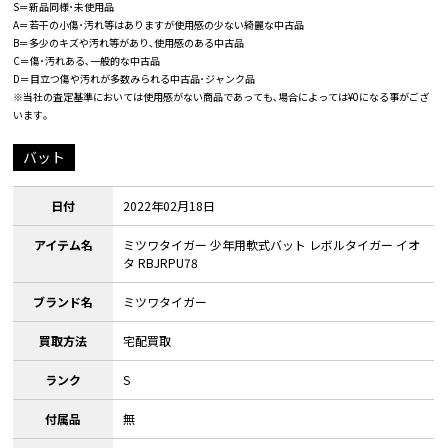
S＝新品同様･未使用品
A＝若干の小傷･汚れ等はありますが使用感の少ない綺麗な中古品
B＝多少のキズや汚れ等があり､使用感のある中古品
C＝傷･汚れある､一般的な中古品
D＝目立つ傷や汚れが多数みられる中古品･ジャンク品
※当社の査定基準においては使用感がない商品であっても､場合によっては¥0になる事がござ
います｡
バット
日付
2022年02月18日
アイテム名
ミツワタイガー 少年用軟式バット レボルタイガー イオ
タ RBJRPU78
ブランド名
ミツワタイガー
買取方法
宅配買取
ランク
S
付属品
無