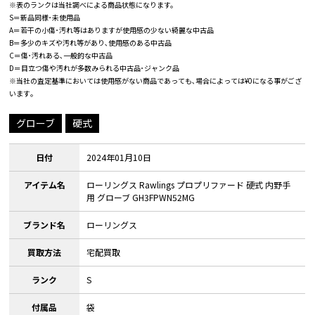
※表のランクは当社調べによる商品状態になります。
S＝新品同様･未使用品
A＝若干の小傷･汚れ等はありますが使用感の少ない綺麗な中古品
B＝多少のキズや汚れ等があり､使用感のある中古品
C＝傷･汚れある､一般的な中古品
D＝目立つ傷や汚れが多数みられる中古品･ジャンク品
※当社の査定基準においては使用感がない商品であっても､場合によっては¥0になる事がござ
います｡
グローブ
硬式
日付
2024年01月10日
アイテム名
ローリングス Rawlings プロプリファード 硬式 内野手
用 グローブ GH3FPWN52MG
ブランド名
ローリングス
買取方法
宅配買取
ランク
S
付属品
袋