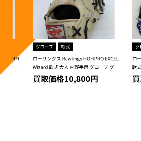
グローブ
軟式
グローブ
HH
ローリングス Rawlings HOHPRO EXCEL
ローリングス
ラブ
Wizard 軟式 大人 内野手用 グローブ グラ
軟式 オー
ブ 右投げ GR4HW2N52MG 中古品 野球
GR4HTCN
買取価格10,800円
買取価