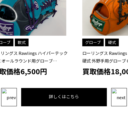
軟式
グローブ
硬式
 Rawlings ハイパーテック
ローリングス Rawlings HOH 
ルラウンド用グローブ
硬式 外野手用グローブ GH4FH
55W
格6,500円
買取価格18,000
詳しくはこちら