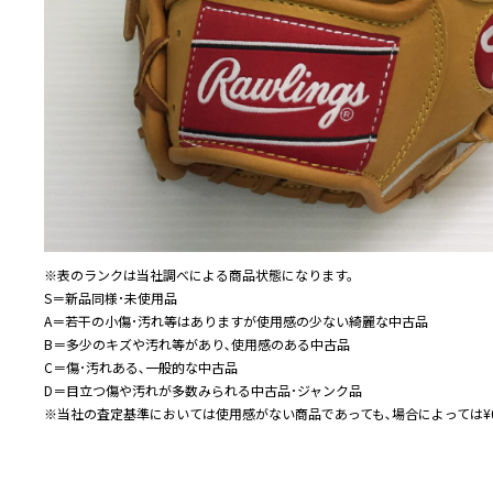
※表のランクは当社調べによる商品状態になります。
S＝新品同様･未使用品
A＝若干の小傷･汚れ等はありますが使用感の少ない綺麗な中古品
B＝多少のキズや汚れ等があり､使用感のある中古品
C＝傷･汚れある､一般的な中古品
D＝目立つ傷や汚れが多数みられる中古品･ジャンク品
※当社の査定基準においては使用感がない商品であっても､場合によっては¥