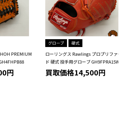
グローブ
硬式
PREMIUM
ローリングス Rawlings プロプリファー
ロー
PB88
ド 硬式 投手用グローブ GH9FPRA15W
ウ
G
円
買取価格14,500円
買