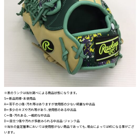
※表のランクは当社調べによる商品状態になります。
S＝新品同様･未使用品
A＝若干の小傷･汚れ等はありますが使用感の少ない綺麗な中古品
B＝多少のキズや汚れ等があり､使用感のある中古品
C＝傷･汚れある､一般的な中古品
D＝目立つ傷や汚れが多数みられる中古品･ジャンク品
※当社の査定基準においては使用感がない商品であっても､場合によっては¥0になる事がござ
います｡