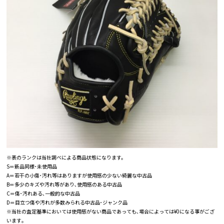
※表のランクは当社調べによる商品状態になります。
S＝新品同様･未使用品
A＝若干の小傷･汚れ等はありますが使用感の少ない綺麗な中古品
B＝多少のキズや汚れ等があり､使用感のある中古品
C＝傷･汚れある､一般的な中古品
D＝目立つ傷や汚れが多数みられる中古品･ジャンク品
※当社の査定基準においては使用感がない商品であっても､場合によっては¥0になる事がござ
います｡