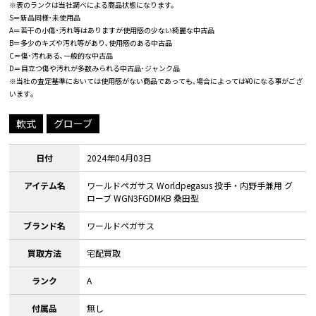
※表のランクは当社調べによる商品状態になります。
S＝新品同様･未使用品
A＝若干の小傷･汚れ等はありますが使用感の少ない綺麗な中古品
B＝多少のキズや汚れ等があり､使用感のある中古品
C＝傷･汚れある､一般的な中古品
D＝目立つ傷や汚れが多数みられる中古品･ジャンク品
※当社の査定基準においては使用感がない商品であっても､場合によっては¥0になる事がござ
います｡
軟式
グローブ
日付
2024年04月03日
アイテム名
ワールドペガサス Worldpegasus 投手・内野手兼用 グ
ローブ WGN3FGDMKB 桑田型
ブランド名
ワールドペガサス
買取方法
宅配買取
ランク
A
付属品
無し