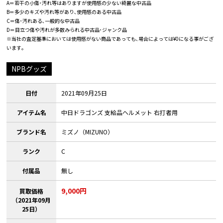
A＝若干の小傷･汚れ等はありますが使用感の少ない綺麗な中古品
B＝多少のキズや汚れ等があり､使用感のある中古品
C＝傷･汚れある､一般的な中古品
D＝目立つ傷や汚れが多数みられる中古品･ジャンク品
※当社の査定基準においては使用感がない商品であっても､場合によっては¥0になる事がござ
います｡
NPBグッズ
日付
2021年09月25日
アイテム名
中日ドラゴンズ 支給品ヘルメット 右打者用
ブランド名
ミズノ（MIZUNO）
ランク
C
付属品
無し
9,000円
買取価格
（2021年09月
25日）