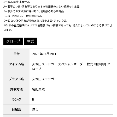
S＝新品同様･未使用品
A＝若干の小傷･汚れ等はありますが使用感の少ない綺麗な中古品
B＝多少のキズや汚れ等があり､使用感のある中古品
C＝傷･汚れある､一般的な中古品
D＝目立つ傷や汚れが多数みられる中古品･ジャンク品
※当社の査定基準においては使用感がない商品であっても､場合によっては¥0になる事がござ
います｡
グローブ
軟式
日付
2023年06月29日
アイテム名
久保田スラッガー スペシャルオーダー 軟式 内野手用 グ
ローブ
ブランド名
久保田スラッガー
買取方法
宅配買取
ランク
B
付属品
無し