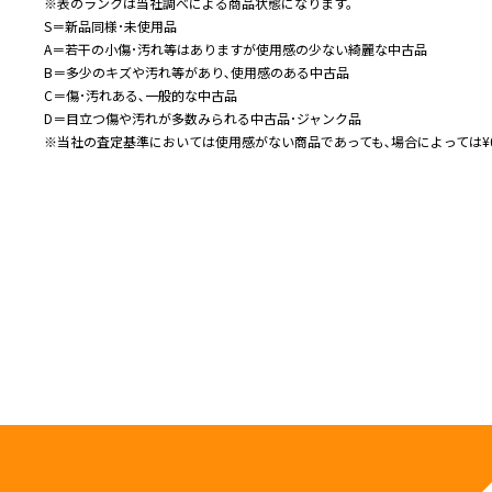
※表のランクは当社調べによる商品状態になります。
S＝新品同様･未使用品
A＝若干の小傷･汚れ等はありますが使用感の少ない綺麗な中古品
B＝多少のキズや汚れ等があり､使用感のある中古品
C＝傷･汚れある､一般的な中古品
D＝目立つ傷や汚れが多数みられる中古品･ジャンク品
※当社の査定基準においては使用感がない商品であっても､場合によっては¥