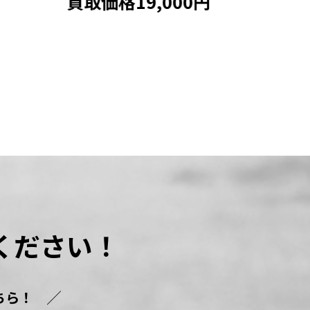
円
買取価格19,000円
買
ください！
ちら！