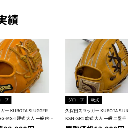
実績
軟式
グローブ
硬式
ガー KUBOTA SLUGGER
久保田スラッガー KUBOTA SL
1 軟式 大人 一般 二塁手・遊撃手
式 外野手用グローブ KSG-T51
ブ グラブ 右投げ タグ付き 野球