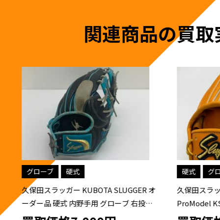
関連商品の買取
硬式
グローブ
グローブ
 オ
久保田スラッガー KUBOTA SLUGGER
久保田スラッ
げ
ProModel KSG-MS-I 硬式 大人 一般 内野
KSN-SR
手用 グローブ グラブ 右投げ タグ付き 野
用 グロー