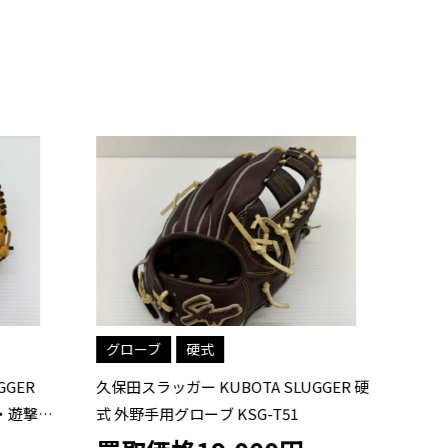
グローブ
硬式
UGGER 硬
久保田スラッガー KUBOTA SLUGGER 硬
久
式 外野手用グローブ ST39
式