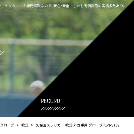
チヒッターへ！専門買取なので､安心･安全！しかも高価買取の実績多数あり｡
record
グローブ
>
軟式
>
久保田スラッガー 軟式 外野手用 グローブ KSN-ST39