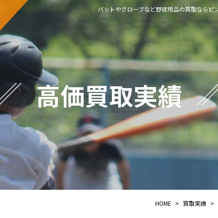
バットやグローブなど野球用品の買取ならピン
高価買取実績
HOME
>
買取実績
>