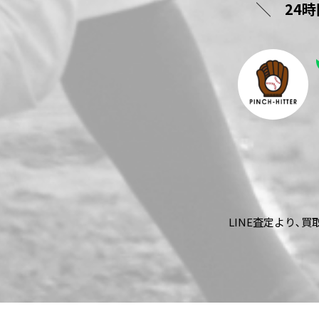
24
LINE査定より､