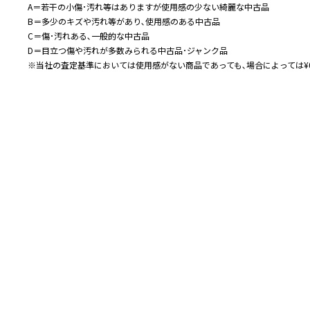
A＝若干の小傷･汚れ等はありますが使用感の少ない綺麗な中古品
B＝多少のキズや汚れ等があり､使用感のある中古品
C＝傷･汚れある､一般的な中古品
D＝目立つ傷や汚れが多数みられる中古品･ジャンク品
※当社の査定基準においては使用感がない商品であっても､場合によっては¥