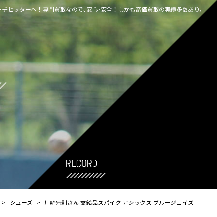
チヒッターへ！専門買取なので､安心･安全！しかも高価買取の実績多数あり｡
record
>
シューズ
>
川崎宗則さん 支給品スパイク アシックス ブルージェイズ