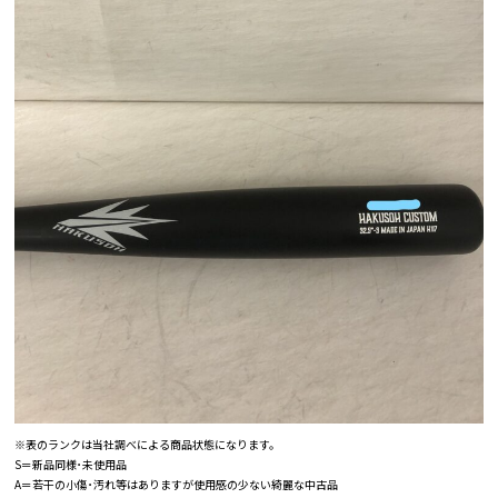
※表のランクは当社調べによる商品状態になります。
S＝新品同様･未使用品
A＝若干の小傷･汚れ等はありますが使用感の少ない綺麗な中古品