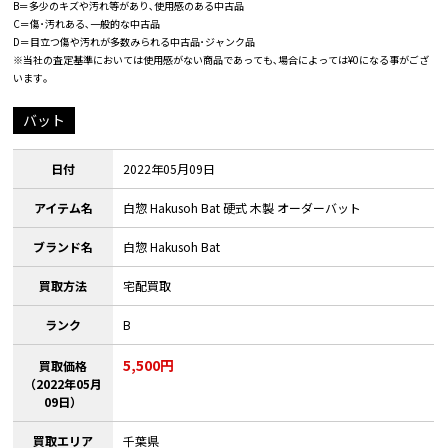
B＝多少のキズや汚れ等があり､使用感のある中古品
C＝傷･汚れある､一般的な中古品
D＝目立つ傷や汚れが多数みられる中古品･ジャンク品
※当社の査定基準においては使用感がない商品であっても､場合によっては¥0になる事がござ
います｡
バット
日付
2022年05月09日
アイテム名
白惣 Hakusoh Bat 硬式 木製 オーダーバット
ブランド名
白惣 Hakusoh Bat
買取方法
宅配買取
ランク
B
5,500円
買取価格
（2022年05月
09日）
買取エリア
千葉県