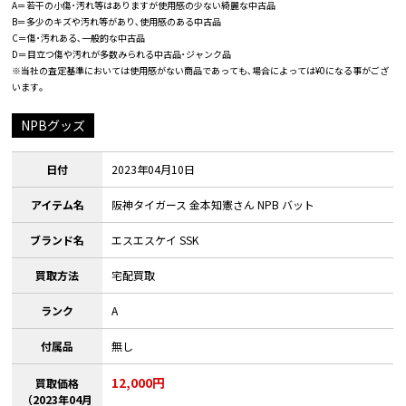
A＝若干の小傷･汚れ等はありますが使用感の少ない綺麗な中古品
B＝多少のキズや汚れ等があり､使用感のある中古品
C＝傷･汚れある､一般的な中古品
D＝目立つ傷や汚れが多数みられる中古品･ジャンク品
※当社の査定基準においては使用感がない商品であっても､場合によっては¥0になる事がござ
います｡
NPBグッズ
日付
2023年04月10日
アイテム名
阪神タイガース 金本知憲さん NPB バット
ブランド名
エスエスケイ SSK
買取方法
宅配買取
ランク
A
付属品
無し
12,000円
買取価格
（2023年04月