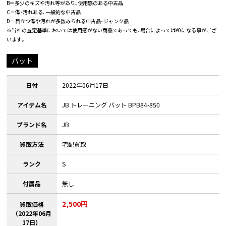
B＝多少のキズや汚れ等があり､使用感のある中古品
C＝傷･汚れある､一般的な中古品
D＝目立つ傷や汚れが多数みられる中古品･ジャンク品
※当社の査定基準においては使用感がない商品であっても､場合によっては¥0になる事がござ
います｡
バット
日付
2022年06月17日
アイテム名
JB トレーニング バット BPB84-850
ブランド名
JB
買取方法
宅配買取
ランク
S
付属品
無し
2,500円
買取価格
（2022年06月
17日）