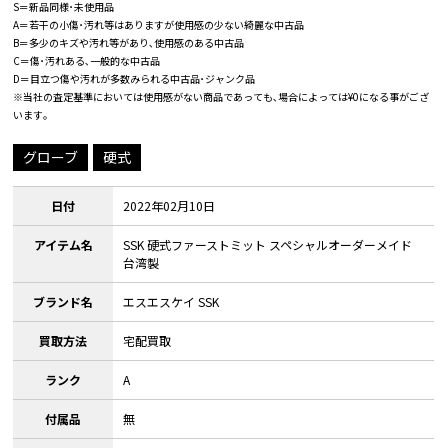
S＝新品同様･未使用品
A＝若干の小傷･汚れ等はありますが使用感の少ない綺麗な中古品
B＝多少のキズや汚れ等があり､使用感のある中古品
C＝傷･汚れある､一般的な中古品
D＝目立つ傷や汚れが多数みられる中古品･ジャンク品
※当社の査定基準においては使用感がない商品であっても､場合によっては¥0になる事がござ
います｡
グローブ
硬式
日付
2022年02月10日
アイテム名
SSK 硬式ファーストミット スペシャルオーダーメイド
台湾製
ブランド名
エスエスケイ SSK
買取方法
宅配買取
ランク
A
付属品
無