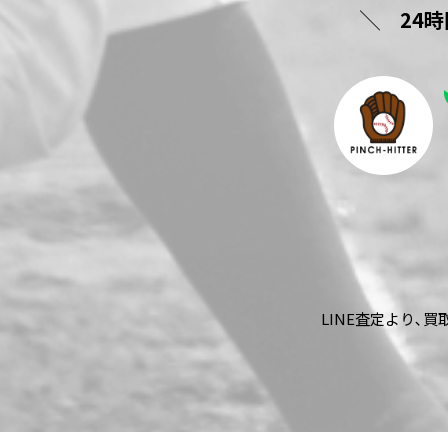
24
LINE査定より､