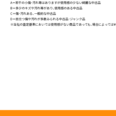
A＝若干の小傷･汚れ等はありますが使用感の少ない綺麗な中古品
B＝多少のキズや汚れ等があり､使用感のある中古品
C＝傷･汚れある､一般的な中古品
D＝目立つ傷や汚れが多数みられる中古品･ジャンク品
※当社の査定基準においては使用感がない商品であっても､場合によっては¥