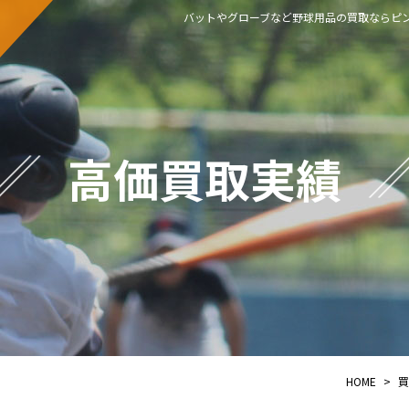
バットやグローブなど野球用品の買取ならピン
高価買取実績
HOME
>
買