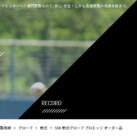
チヒッターへ！専門買取なので､安心･安全！しかも高価買取の実績多数あり｡
record
取実績
>
グローブ
>
軟式
>
SSK 軟式グローブ プロエッジ オーダー品