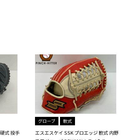
グローブ
硬式
 軟式 内野
エスエスケイ SSK プロエッジシリーズ B
エ