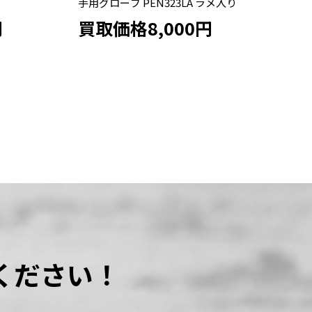
メ入り
硬式 投手用グローブ PKB715
ス
ド
買取価格19,500円
買
ください！