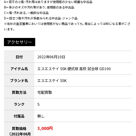
A＝若干の小傷･汚れ等はありますが使用感の少ない綺麗な中古品
B＝多少のキズや汚れ等があり､使用感のある中古品
C＝傷･汚れある､一般的な中古品
D＝目立つ傷や汚れが多数みられる中古品･ジャンク品
※当社の査定基準においては使用感がない商品であっても､場合によっては¥0になる事がござ
います｡
アクセサリー
日付
2022年06月10日
アイテム名
エスエスケイ SSK 硬式球 高校 試合球 GD190
ブランド名
エスエスケイ SSK
買取方法
宅配買取
ランク
S
付属品
無し
3,000円
買取価格
（2022年06月