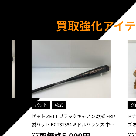
買取強化アイテ
バット
軟式
グローブ
スピ
ゼット ZETT ブラックキャノン 軟式 FRP
ドナイヤ D
製バット BCT31384 ミドルバランス 中古
ブ 右投げ 
ケース付き 野球
買取価格5,000円
買取価