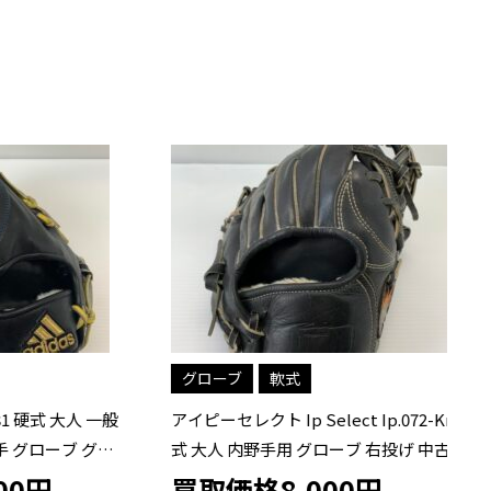
グローブ
軟式
式 大人 一般
アイピーセレクト Ip Select Ip.072-Kr 軟
マ
ーブ グラ
式 大人 内野手用 グローブ 右投げ 中古品
ー
き 野球
野球
M
円
買取価格8,000円
買