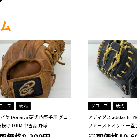
ム
硬式
グローブ
硬式
onaiya 硬式 内野手用 グロー
アディダス adidas ETY81 硬
DJIM 中古品 野球
ファーストミット 一塁手 グロ
ブ 左投げ 中古品 グローブ袋付
格8,200円
買取価格10,600