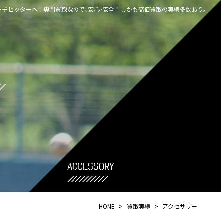
チヒッターへ！専門買取なので､安心･安全！しかも高価買取の実績多数あり｡
accessory
HOME
>
買取実績
>
アクセサリー