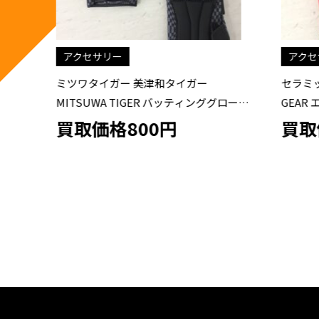
アクセサリー
アクセサ
 ミ
ミツワタイガー 美津和タイガー
セラミックパ
MITSUWA TIGER バッティンググローブ
GEAR 
プロテクトキング
買取価格800円
買取価