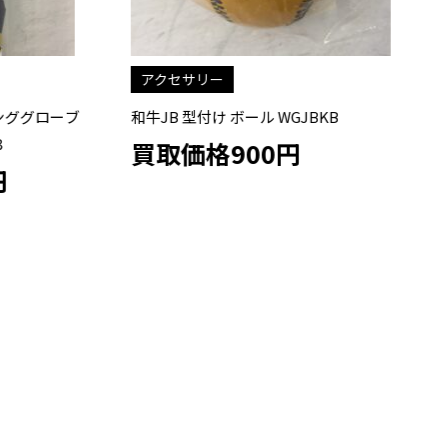
アクセサリー
ンググローブ
和牛JB 型付け ボール WGJBKB
久
買取価格900円