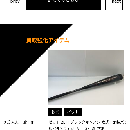
買取強化アイテム
軟式
バット
ゼット ZETT ブラックキャノン 軟式 FRP製バット BCT31384 ミド
ルバランス 中古 ケース付き 野球