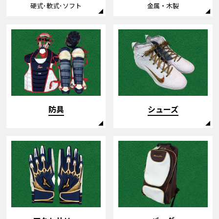
金属・木製
硬式･軟式･ソフト
防具
シューズ