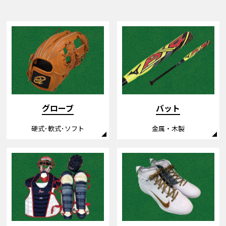
バット
グローブ
金属・木製
硬式･軟式･ソフト