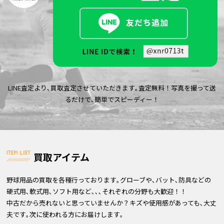
LINE査定より､買取査定させていただきます｡査定無料！写真を撮って送
るだけで､簡単でスピーディー！
買取アイテム
野球用品の買取を各種行っております｡グローブや､バット､防具などの
硬式用､軟式用､ソフト用など､､､それぞれの分野も大歓迎！！
中古だから売れないと思っていませんか？キズや使用感があっても､大丈
夫です｡次に使われる方にお届けします｡