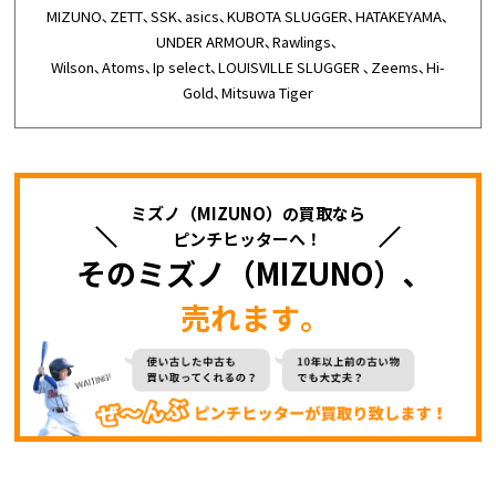
MIZUNO､ZETT､SSK､asics､KUBOTA SLUGGER､HATAKEYAMA､
UNDER ARMOUR､Rawlings､
Wilson､Atoms､Ip select､LOUISVILLE SLUGGER ､Zeems､Hi-
Gold､Mitsuwa Tiger
ミズノ（MIZUNO）の買取なら
ピンチヒッターへ！
そのミズノ（MIZUNO）､
売れます｡