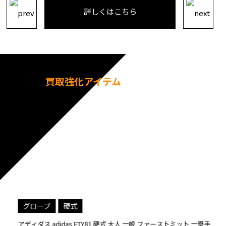
詳しくはこちら
買取強化アイテム
グローブ
硬式
アディダス adidas ETY81 硬式 大人 一般 ファーストミット 一塁手