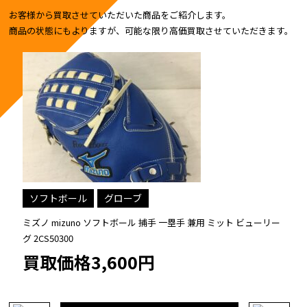
お客様から買取させていただいた商品をご紹介します。
商品の状態にもよりますが、可能な限り高価買取させていただきます。
フトボール
グローブ
ソフト
 mizuno ソフトボール 捕手 一塁手 兼用 ミット ビューリー
玉澤 TA
S50300
手 グローブ
取価格3,600円
買取