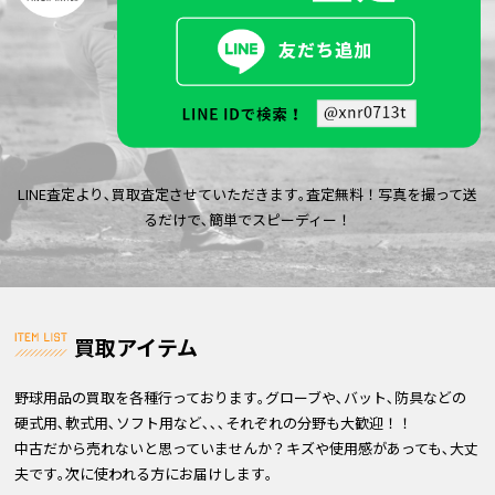
LINE査定より､買取査定させていただきます｡査定無料！写真を撮って送
るだけで､簡単でスピーディー！
買取アイテム
野球用品の買取を各種行っております｡グローブや､バット､防具などの
硬式用､軟式用､ソフト用など､､､それぞれの分野も大歓迎！！
中古だから売れないと思っていませんか？キズや使用感があっても､大丈
夫です｡次に使われる方にお届けします｡