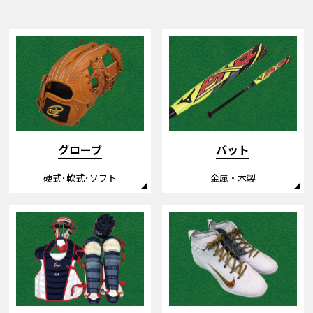
バット
グローブ
金属・木製
硬式･軟式･ソフト