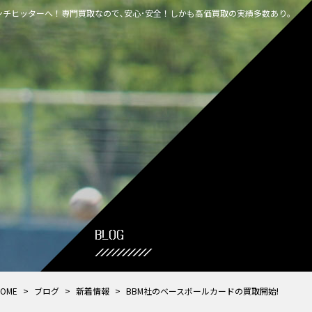
チヒッターへ！専門買取なので､安心･安全！しかも高価買取の実績多数あり｡
BLOG
OME
>
ブログ
>
新着情報
>
BBM社のベースボールカードの買取開始!