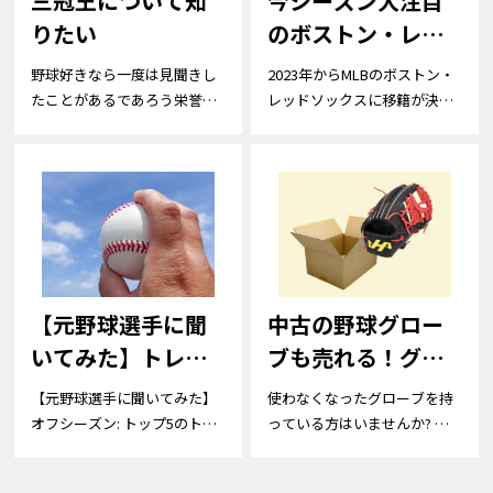
三冠王について知
今シーズン大注目
りたい
のボストン・レッ
ドソックス吉田正
野球好きなら一度は見聞きし
2023年からMLBのボストン・
尚選手を掘り下げ
たことがあるであろう栄誉
レッドソックスに移籍が決ま
「三冠王」です...
った吉...
る！
【元野球選手に聞
中古の野球グロー
いてみた】トレー
ブも売れる！グロ
ニング方法（オフ
ーブの売り方や高
【元野球選手に聞いてみた】
使わなくなったグローブを持
シーズン）につい
く売るコツなどを
オフシーズン: トップ5のトレ
っている方はいませんか? 買
ーニング...
取業者に...
て
解説！