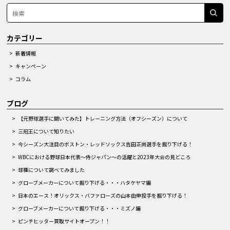
カテゴリー
新着情報
キャンペーン
コラム
ブログ
【元野球選手に聞いてみた】トレーニング方法（オフシーズン）について
三冠王について知りたい
今シーズン大注目のボストン・レッドソックス吉田正尚選手を掘り下げる！
WBCにおける野球日本代表～侍ジャパン～の活躍と2023年大会の見どころ
球種について調べてみました
グローブメーカーについて掘り下げる・・・ハタケヤマ編
日本のエース！オリックス・バファローズの山本由伸投手を掘り下げる！
グローブメーカーについて掘り下げる・・・ミズノ編
ピンチヒッター買取サイトオープン！！