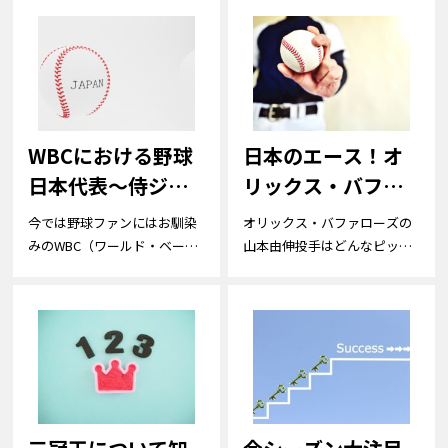
WBCにおける野球
日本のエース！オ
日本代表～侍ジャ
リックス・バファ
パン～の活躍と
ローズの山本由伸
今では野球ファンにはお馴染
オリックス・バファローズの
2023年大会の見ど
投手を掘り下げ
みのWBC（ワールド・ベース
山本由伸投手はどんなピッチ
ボール・ク...
ャー？エピソ...
ころ
る！