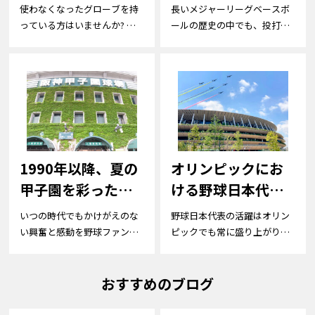
ーブの売り方や高
平選手を掘り下げ
使わなくなったグローブを持
長いメジャーリーグベースボ
く売るコツなどを
る！
っている方はいませんか? 買
ールの歴史の中でも、投打に
取業者に...
わたって記録...
解説！
1990年以降、夏の
オリンピックにお
甲子園を彩った高
ける野球日本代表
校球児スターと名
の歴史を紹介致し
いつの時代でもかけがえのな
野球日本代表の活躍はオリン
勝負をピックアッ
ます！
い興奮と感動を野球ファンに
ピックでも常に盛り上がりを
届けてくれる...
見せてきまし...
プ
おすすめのブログ