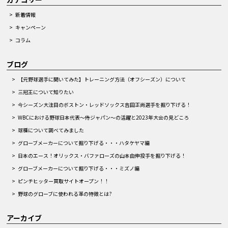
新着情報
キャンペーン
コラム
ブログ
【元野球選手に聞いてみた】トレーニング方法（オフシーズン）について
三冠王について知りたい
今シーズン大注目のボストン・レッドソックス吉田正尚選手を掘り下げる！
WBCにおける野球日本代表～侍ジャパン～の活躍と2023年大会の見どころ
球種について調べてみました
グローブメーカーについて掘り下げる・・・ハタケヤマ編
日本のエース！オリックス・バファローズの山本由伸投手を掘り下げる！
グローブメーカーについて掘り下げる・・・ミズノ編
ピンチヒッター買取サイトオープン！！
野球のグローブに使われる革の特徴とは?
アーカイブ