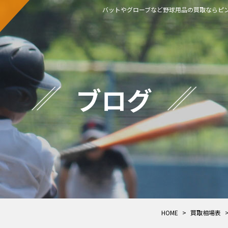
バットやグローブなど野球用品の買取ならピン
ブログ
HOME
>
買取相場表