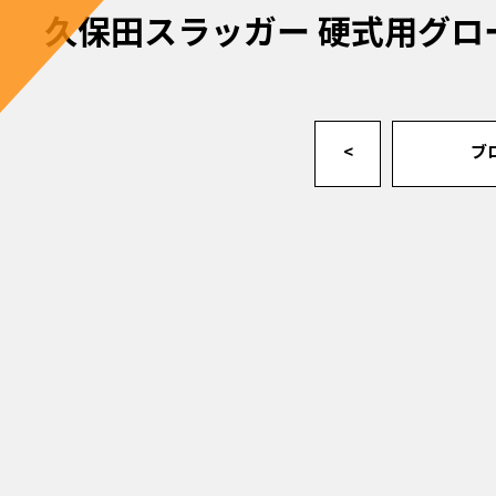
久保田スラッガー 硬式用グロ
<
ブ