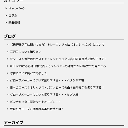
キャンペーン
コラム
新着情報
ブログ
【元野球選手に聞いてみた】トレーニング方法（オフシーズン）について
三冠王について知りたい
今シーズン大注目のボストン・レッドソックス吉田正尚選手を掘り下げる！
WBCにおける野球日本代表～侍ジャパン～の活躍と2023年大会の見どころ
球種について調べてみました
グローブメーカーについて掘り下げる・・・ハタケヤマ編
日本のエース！オリックス・バファローズの山本由伸投手を掘り下げる！
グローブメーカーについて掘り下げる・・・ミズノ編
ピンチヒッター買取サイトオープン！！
野球のグローブに使われる革の特徴とは?
アーカイブ